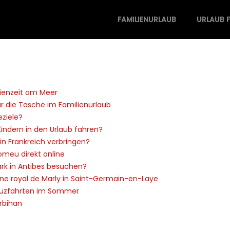
FAMILIENURLAUB
URLAUB F
ienzeit am Meer
ür die Tasche im Familienurlaub
eziele?
indern in den Urlaub fahren?
n Frankreich verbringen?
Romeu direkt online
k in Antibes besuchen?
e royal de Marly in Saint-Germain-en-Laye
reuzfahrten im Sommer
orbihan