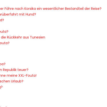
iner Fähre nach Korsika ein wesentlicher Bestandteil der Reise?
hrüberfahrt mit Hund?
nd?
outa?
r die Rückkehr aus Tunesien
Fouta?
opa?
n Republik teuer?
ohne meine XXL-Fouta!
ischen Urlaub?
g?